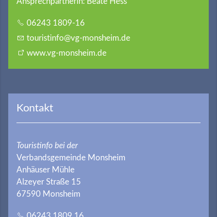
Ansprechpartnerin: Beate Hess
06243 1809-16
t
r
st
nf
vg-m
nsh
m
d
www.vg-monsheim.de
Kontakt
Touristinfo bei der
Verbandsgemeinde Monsheim
Anhäuser Mühle
Alzeyer Straße 15
67590 Monsheim
06243 1809 16