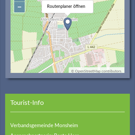
−
Routenplaner öffnen
©
OpenStreetMap
contributors.
Tourist-Info
Verbandsgemeinde Monsheim